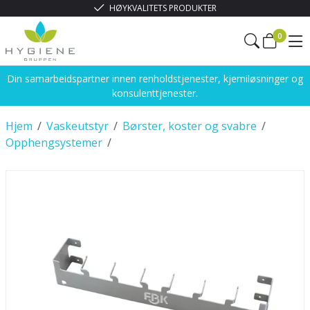
HØYKVALITETS PRODUKTER
0
Din samarbeidspartner innen renholdstjenester, kjemiløsninger og
konsulenttjenester.
Hjem
/
Vaskeutstyr
/
Børster, koster og svabre
/
Opphengsystemer
/