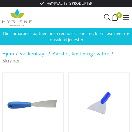
HØYKVALITETS PRODUKTER
0
Din samarbeidspartner innen renholdstjenester, kjemiløsninger og
konsulenttjenester.
Hjem
/
Vaskeutstyr
/
Børster, koster og svabre
/
Skraper