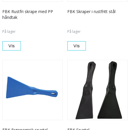
FBK Rustfri skrape med PP
FBK Skraper i rustfritt stål
håndtak
På lager
På lager
Vis
Vis
FBK Ergonomisk spartel
FBK Spartel