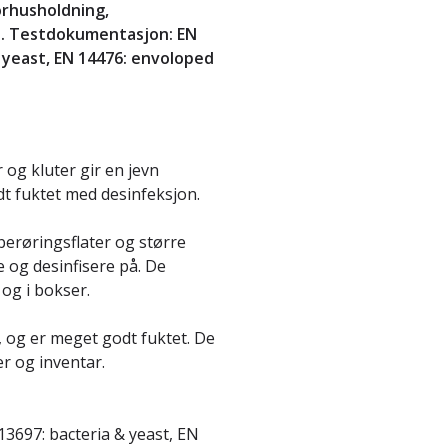
orhusholdning,
tt. Testdokumentasjon: EN
& yeast, EN 14476: envoloped
 og kluter gir en jevn
dt fuktet med desinfeksjon.
 berøringsflater og større
e og desinfisere på. De
og i bokser.
, og er meget godt fuktet. De
er og inventar.
 13697: bacteria & yeast, EN