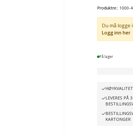
Produktnr.:
1000-4
Du må logge i
Logg inn her
Lager
På lager
HØYKVALITE
LEVERES PÅ 3
BESTILLINGS
BESTILLINGS
KARTONGER