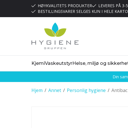
HØYKVALITETS PRODUKTER
LEVERES PÅ 3-
BESTILLINGSVARER SELGES KUN I HELE KART
Kjemi
Vaskeutstyr
Helse, miljø og sikkerhe
Din sama
Hjem
/
Annet
/
Personlig hygiene
/
Antibac