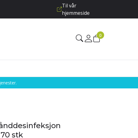
Til vår
hjemmeside
0
jenester.
ånddesinfeksjon
 70 stk