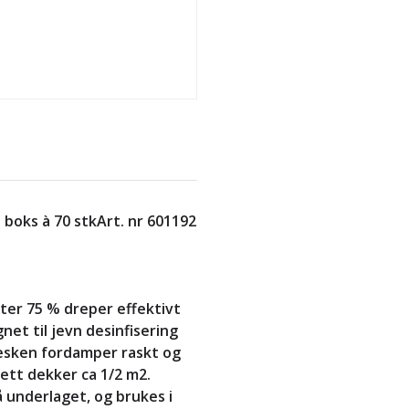
 boks à 70 stk
Art. nr 601192
ter 75 % dreper effektivt
net til jevn desinfisering
Væsken fordamper raskt og
iett dekker ca 1/2 m2.
 underlaget, og brukes i