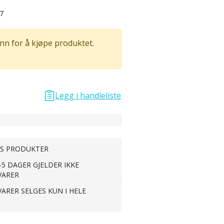
7
nn for å kjøpe produktet.
Legg i handleliste
TS PRODUKTER
-5 DAGER GJELDER IKKE
VARER
VARER SELGES KUN I HELE