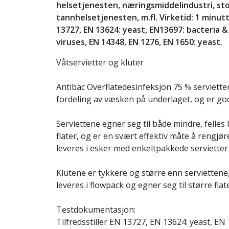
helsetjenesten, næringsmiddelindustri, st
tannhelsetjenesten, m.fl. Virketid: 1 minu
13727, EN 13624: yeast, EN13697: bacteria 
viruses, EN 14348, EN 1276, EN 1650: yeast.
Våtservietter og kluter
Antibac Overflatedesinfeksjon 75 % servietter
fordeling av væsken på underlaget, og er go
Serviettene egner seg til både mindre, felles
flater, og er en svært effektiv måte å rengjør
leveres i esker med enkeltpakkede servietter 
Klutene er tykkere og større enn serviettene
leveres i flowpack og egner seg til større flat
Testdokumentasjon:
Tilfredsstiller EN 13727, EN 13624: yeast, EN