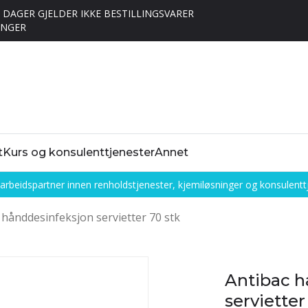
5 DAGER GJELDER IKKE BESTILLINGSVARER
ONGER
t
Kurs og konsulenttjenester
Annet
rbeidspartner innen renholdstjenester, kjemiløsninger og konsulentt
 hånddesinfeksjon servietter 70 stk
Antibac h
servietter